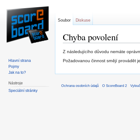
Soubor
Diskuse
Chyba povolení
Přejít na:
navigace
,
hledání
Z následujícího důvodu nemáte oprávně
Požadovanou činnost smějí provádět je
Hlavní strana
Pojmy
Jak na to?
Nástroje
Ochrana osobních údajů
O ScoreBoard 2
Vylou
Speciální stránky